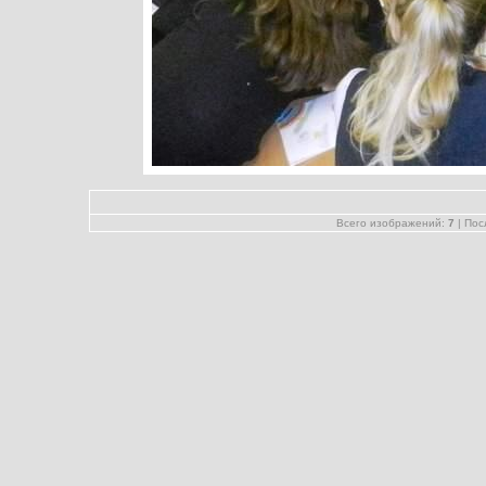
Всего изображений:
7
| Пос